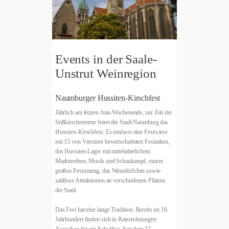
Events in der Saale-
Unstrut Weinregion
Naumburger Hussiten-Kirschfest
Jährlich am letzten Juni-Wochenende, zur Zeit der
Süßkirschenernte feiert die Stadt Naumburg das
Hussiten-Kirschfest. Es umfasst eine Festwiese
mit 15 von Vereinen bewirtschafteten Festzelten,
das Hussiten-Lager mit mittelalterlichem
Markttreiben, Musik und Schaukampf, einem
großen Festumzug, das Weindörfchen sowie
zahllose Attraktionen an verschiedenen Plätzen
der Stadt.
Das Fest hat eine lange Tradition. Bereits im 16.
Jahrhundert finden sich in Ratsrechnungen
Ausgaben für ein Schulfest. Seit dem 17.