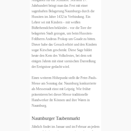
Jahrhundert bringt man das Fest mit einer
sagenhaften Belagerung Naumburgs durch die
Hussiten im Jahre 1432 in Verbindung. Ein
Lehrer sei mit Kindern – mit weißen
Büßerhemdchen bekleidet – vor die Tore der
belagerten Stadt gezogen, um beim Hussiten-
Feldherrn Andreas Prokop um Gnade zu bitten.
Dieser habe das Gesuch erhört und den Kindern
sogar Kirschen geschenkt. Diese Sage bildet
heute den Kern des Volksfestes, bei dem seit
einigen Jahren mit einer szenischen Darstellung
der Ereignisse gedacht wird.
Einen weiteren Höhepunkt stellt die Peter-Pauls-
Messe am Sonntag dar. Naumburg konkurrierte
als Messestadt einst mit Leipzig. Wie früher
präsentieren bei dieser Messe traditionelle
Handwerker ihr Können und ihre Waren in
Naumburg.
Naumburger Taubenmarkt
Jährlich findet im Januar und im Februar an jedem