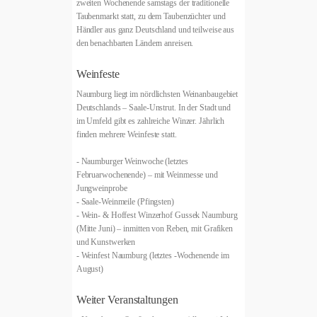
zweiten Wochenende samstags der traditionelle
Taubenmarkt statt, zu dem Taubenzüchter und
Händler aus ganz Deutschland und teilweise aus
den benachbarten Ländern anreisen.
Weinfeste
Naumburg liegt im nördlichsten Weinanbaugebiet
Deutschlands – Saale-Unstrut. In der Stadt und
im Umfeld gibt es zahlreiche Winzer. Jährlich
finden mehrere Weinfeste statt.
- Naumburger Weinwoche (letztes
Februarwochenende) – mit Weinmesse und
Jungweinprobe
- Saale-Weinmeile (Pfingsten)
- Wein- & Hoffest Winzerhof Gussek Naumburg
(Mitte Juni) – inmitten von Reben, mit Grafiken
und Kunstwerken
- Weinfest Naumburg (letztes -Wochenende im
August)
Weiter Veranstaltungen