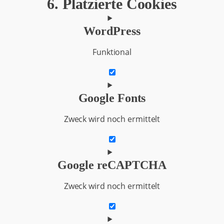
6. Platzierte Cookies
WordPress
Funktional
Consent
to
Google Fonts
service
wordpress
Zweck wird noch ermittelt
Consent
to
Google reCAPTCHA
service
google-
Zweck wird noch ermittelt
fonts
Consent
to