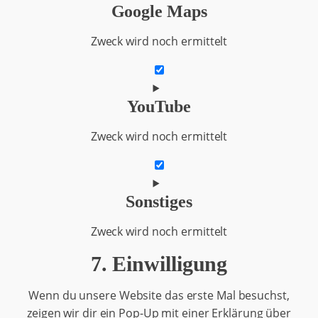
Google Maps
service
google-
Zweck wird noch ermittelt
recaptcha
Consent
to
YouTube
service
google-
Zweck wird noch ermittelt
maps
Consent
to
Sonstiges
service
youtube
Zweck wird noch ermittelt
7. Einwilligung
Consent
to
Wenn du unsere Website das erste Mal besuchst,
service
zeigen wir dir ein Pop-Up mit einer Erklärung über
sonstiges